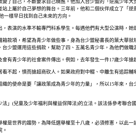
改變了自己，不斷要求自己精進。他加入台少盟的「逆風少年大
站上屬於自己夢想的舞台。三年前，他和二個伙伴成立了「逆風
像他一樣早日找到自己未來的方向。
出，表演的水準不輸專門科系學生。每遇他們有大型公演時，她
錢箱款項，希望為青少年做些事，身為台少盟秘書長的葉大華就
，台少盟運用這些捐款，幫助了四、五萬名青少年，為他們做職
會有青少年的社會案件傳出。例如，去年發生一件17歲少年搶
居看不起，憤而搶超商砍人。如果政府對中輟、中離生有追踪輔
組織的使命是要「讓政策成為青少年的力量」，所以15年來，台
少法」(兒童及少年福利與權益保障法)的立法。該法係參考聯合國
權是世界的趨勢，為降低選舉權至十八歲，必須修憲，以此一議
院。