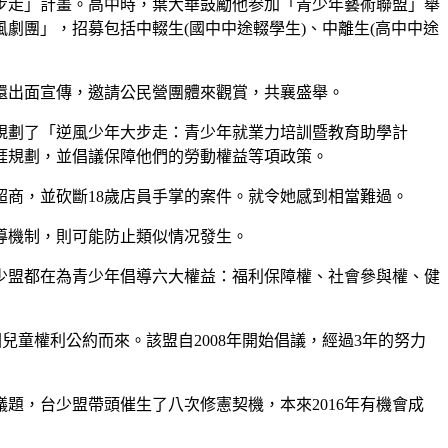
步走」計畫。高中時，葉大華鼓勵他参加「青少年藝術聯盟」舉
劇團」，招募包括中輟生(國中中途輟學生)、中離生(高中中途
還出面宣傳，邀請公民營團體來觀賞，共襄盛舉。
規劃了「逆風少年大步走：青少年就業力培訓暨教育助學計
涯規劃，並倡議保障他們的勞動權益等項政策。
超商，並砍斷18歲店員手掌的案件。就令她感到相當難過。
導機制，則可能防止類似情况發生。
少盟都在為青少年倡導六大權益：福利保障權、社會參與權、健
兒童權利公約而來。該盟自2008年開始倡議，經過3年的努力
題，台少盟帶頭催生了八次修憲契機，本來2016年有機會成