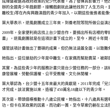
成瑋盛被選為政府政策的兒少代表後，為了發揮其影響力，他
辦的全國青少年戲劇節，接觸戲劇就此讓他找到了人生方向，並
離校生)等在內有興趣演戲的青少年加入，以期這些後進者能
葉大華表示，逆風劇團成立三年來，到養老院等院所做公益演
2009
年，全家便利商店找上台少盟合作，要捐出所有店裡的零
畫」，逆風劇團就是在這項計畫下成立的。至今，將近十年間
儘管該項計畫做出了豐碩的成果，但仍無法涵蓋全面，以致難免
她指出，這位搶劫的少年是中離生，在家偶而幫助賣菜，被鄰
其實，為這些青少年的服務計畫只是台少盟任務的一部分，該
康發展權、勞動保護權、公平受教權、文化休閒權。
葉大華認為，台少盟十五年來最大的貢獻是，2011年完成「兒
才完成。該法實施以來，造福了450萬名18歲以下的青少年。
其次是，帶頭倡導推動十八歲公民權。她指出，十八歲具有選舉
功，但卡在某政黨的因素，而功虧一簣，至今草案仍躺在立法