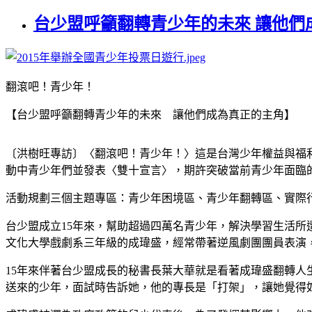
台少盟呼籲翻轉青少年的未來 讓他們
翻滾吧！青少年！
【台少盟呼籲翻轉青少年的未來 讓他們成為真正的主角】
〔洪樹旺專訪〕〈翻滾吧！青少年！〉這是台灣少年權益與福利
動中青少年們並發表〈雙十宣言〉，期許突破當前青少年面臨
活動規劃三個主題專區：青少年困境區、青少年翻轉區、實際
台少盟成立15年來，幫助超過四萬名青少年，解決學習生活
文化大學戲劇系三年級的成瑋盛，經常帶著逆風劇團團員表演
15
年來伴著台少盟成長的秘書長葉大華就是看著成瑋盛翻轉人
送來的少年，面試時告訴她，他的專長是「打架」，讓她覺得