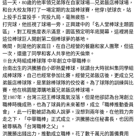
這一天，80歲的他率領兄弟隊在自家球場—兄弟飯店棒球場，
和台大校友隊打了一場定期的友誼棒球賽，他穿1號球衣，站
上投手丘當投手，完投九局，毫無疲態。
打完球，他巡視了球場一旁，正興建中的「名人堂棒球主題園
區」，對工程進度表示滿意，園區預定明年底開幕，這裡將是
這位棒球巨人開創第二個棒球夢的基地。
晚間，則是他的家庭日，在自己經營的餐廳和家人團聚，但這
一次，還邀了同學和客人共享他的天倫樂。
※台大時組成棒球隊 中年創立中華職棒※
台南出生的洪騰勝自小即熱愛棒球，就讀台大時就糾集同學組
成棒球隊，自己也經常參加比賽。經營兄弟飯店後，更成立兄
弟飯店棒球隊，是業餘棒球隊的佼佼者。為了球隊的訓練與比
賽，他在桃園龍潭購地蓋兄弟飯店棒球場。
至1987年，台灣三冠王棒球風氣沒落，但是他卻認為台灣創立
職棒時機成熟，也為了球員的未來著想，成立「職棒推動委員
會」，此一行動被認為痴人說夢。沒想到兩年後，在他戮力奔
走之下，「中華職棒」正式成立，洪騰勝出任秘書長，也因而
被尊稱為「台灣職棒之父」。
洪騰勝出錢出力，推動成立職棒。花了數千萬元的籌備費用