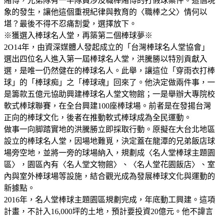
賭博，兄弟隊有一半隊員涉及職棒賭博的打假球案件。這個現
象的發生，讓他這個重視紀律與教育的〈職棒之父〉情何以
堪？最後不得不忍痛割愛，選擇放下。
※獲選入棒球名人堂，再築第二個棒球夢※
2O14年，由資深媒體人發起成立的「台灣棒球名人堂協會」
選出四位名人進入第一屆棒球名人堂，洪騰勝以特別貢獻入
選，是唯一仍然健在的棒球名人。此舉，讓這位「穿雨衣打棒
球」的「棒球痴」之「棒球魂」回來了。他決定做兩件事，一
是籌款五億元協助興建棒球名人堂文物館；一是舉辦大專院校
軟式棒球聯賽，在全台興建100座棒球場。前者是在發揚台灣
正向的棒球文化，後者在推動軟式棒球成為全民運動。
做事一向脚踏實地的洪騰勝立即採取行動。原擬在大台北地區
設立的棒球名人堂，因場地難覓，決定蓋在龍潭的兄弟飯店球
場旁空地，並將一旁的球場納入，規劃成〈名人堂棒球主題園
區〉，園區內有〈名人堂文物館〉、〈名人堂花園飯店〉、室
內與室外棒球場等設施，結合觀光成為發展棒球文化與運動的
新據點。
2016年，名人堂棒球主題園區規劃完成，年底動工興建。這項
計畫，不計入16,000坪的土地，預計要投資20億元。他不諱言