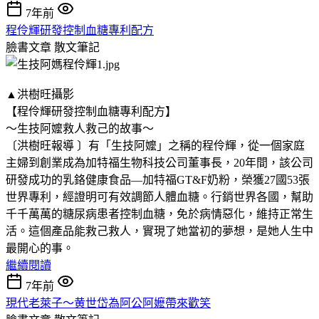
7年前
程伶輝研發控制血糖專利配方
臉書文章
散文筆記
▲洪樹旺攝影
【程伶輝研發控制血糖專利配方】
～生技阿嬤救人救己的故事～
〔洪樹旺報導 〕有「生技阿嬤」之稱的程伶輝，從一個家庭
主婦到創業成為加特福生物科技公司董事長，20年間，該公司
研發成功的乳鉻健康食品—加特福GT&F奶粉，榮獲27國53張
世界專利，經證明可有效調節人體血糖。行銷世界各國，幫助
千千萬萬的糖尿病患者控制血糖，免於病情惡化，維持正常生
活。這個產品能救己救人，實現了她當初的夢想，是她人生中
最開心的事。
繼續閱讀
7年前
現代老萊子～黄世岱為阿公阿嬷帶來歡笑