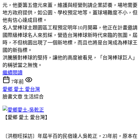
元，他要籌五億元來蓋，維護與經營則請企業認養，場地需要
地方政府提供，如公園、學校預定地等。蓋球場難度不小，但
他有信心達成目標。
名人堂棒球主題園區工程預定明年10月開幕，他正在計畫邀請
國際級棒球名人來剪綵，營造台灣棒球新時代來臨的氛圍。屆
時，不但桃園出現了一個新地標，而且也將是台灣成為棒球王
國的新指標。
洪騰勝對棒球的堅持，讓他的高度被看見，「台灣棒球巨人」
的稱號當之無愧。
繼續閱讀
7年前
愛鄉 愛土 愛台灣
臉書文章
生活綜合
【愛鄉 愛土 愛台灣】
〔洪樹旺採訪〕年屆半百的民宿達人吳乾正，23年前，原本在