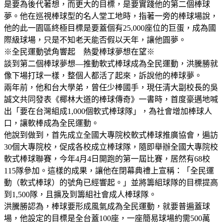
是要為後代著想，而更大的目標，是要實踐他的第二個棒球
夢。他在巡視棒球型的名人堂工地時，指著一旁的棒球場說，
他的此一園區終極目標是要蓋個有25,000座位的巨蛋，成為國
際級球場，只是不知老天能否假以天年，讓他圓夢。
※全民運動號角響起 熱愛棒球夢想在望※
談到第二個棒球夢想—推動軟式棒球成為全民運動，洪騰勝就
像下場打球一樣，整個人都活了起來，訴說他的棒球夢。
兩年前，他和台大學弟，曾任少棒國手，現任清大副校長的吳
誠文共同發表《椰林大道的棒球傳奇》一書時，首度豪邁地喊
出「要在台灣組成1,000個軟式棒球隊」，為社會增加棒球人
口，讓軟棒成為全民運動。
他說到做到，首先成立全國大專院校軟式棒球推廣協會，遍訪
30個大專院校，促成各校成立棒球隊，隨即舉辦全國大專院校
軟式棒球聯賽，今年4月4日開跑的第一屆比賽，居然有68校
115隊參加。這樣的成果，讓他在閉幕典禮上宣稱：「全民運
動（軟式棒球）的號角已經響起。」並將籌組球隊的目標提高
到1,500隊，且擴及到籌組社會成人棒球隊。
洪騰勝認為，棒球要形成風氣成為全民運動，就要普遍蓋球
場，他設定的目標是全台蓋100座，一座簡易球場約需500萬