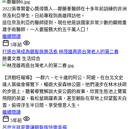
2022吳尊賢愛心獎得獎人—鄭勝峯醫師在十多年前訓練的非洲
奈及利亞學生，日前專程到高雄拜訪他。
這位奈及利亞的醫師提到，現在他是該國家非常少數的顯微重
建手術醫師，一人要服務大約五千萬人囗！
繼續閱讀
5年前
打造台灣成為銀髮族樂活島 林茂雄再造台灣老人的第二春
臉書文章
生活綜合
【洪樹旺報導】 一群六、七十歲的阿公、阿嬷，在台北文史
達人葉倫會導覽下，暢遊大安森林公園，他們漫步在林木扶疏
的步道上，聽著導覽解說大安公園的故事，欣賞生態池上鷺鷥
飛翔的英姿，看松鼠跳躍表演，甚至躺臥在草地上仰望藍天白
雲，偷得浮生半日閒，享受愜意人生。
繼續閱讀
5年前
呂世光就是要讓銀髮族快樂幸福