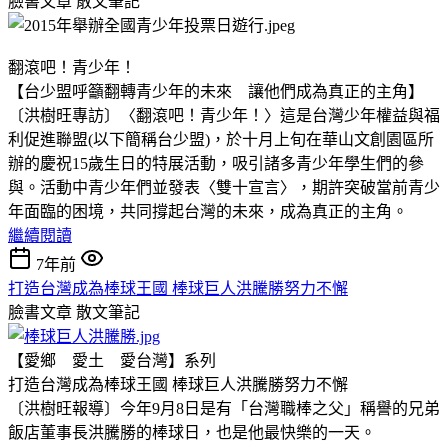
臉書文章
散文筆記
翻滾吧！青少年！
【台少盟呼籲翻轉青少年的未來 讓他們成為真正的主角】
〔洪樹旺專訪〕〈翻滾吧！青少年！〉這是台灣少年權益與福
利促進聯盟(以下簡稱台少盟)，於十月上旬在華山文創園區所
辦的慶祝15歲生日的特展活動，吸引諸多青少年學生們的參
與。活動中青少年們並發表〈雙十宣言〉，期許突破當前青少
年面臨的困境，共同撐起台灣的未來，成為真正的主角。
繼續閱讀
7年前
打造台灣成為棒球王國 棒球巨人洪騰勝努力不懈
臉書文章
散文筆記
【愛鄉 愛土 愛台灣】系列
打造台灣成為棒球王國 棒球巨人洪騰勝努力不懈
〔洪樹旺報導〕今年9月8日是有「台灣職棒之父」稱譽的兄弟
飯店董事長洪騰勝的棒球日，也是他最快樂的一天。