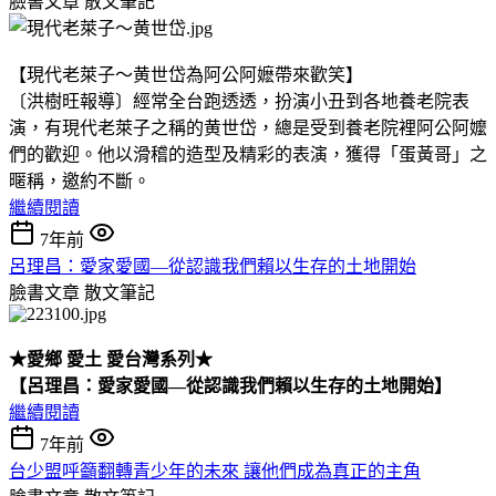
臉書文章
散文筆記
【現代老萊子～黄世岱為阿公阿嬷帶來歡笑】
〔洪樹旺報導〕經常全台跑透透，扮演小丑到各地養老院表
演，有現代老萊子之稱的黄世岱，總是受到養老院裡阿公阿嬤
們的歡迎。他以滑稽的造型及精彩的表演，獲得「蛋黃哥」之
暱稱，邀約不斷。
繼續閱讀
7年前
呂理昌：愛家愛國—從認識我們賴以生存的土地開始
臉書文章
散文筆記
★
愛鄉 愛土 愛台灣系列
★
【呂理昌：愛家愛國—從認識我們賴以生存的土地開始】
繼續閱讀
7年前
台少盟呼籲翻轉青少年的未來 讓他們成為真正的主角