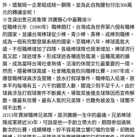
外，還幫統一企業組成統一獅隊，並為此自掏腰包付出300萬
元的轉讓金呢！
※含淚出售兄弟象隊 洪騰勝心中最難捨※
從職棒元年（1990年）職棒開打，台灣成為世界第六個有職棒
的國家，並讓台灣棒球從少棒、青少棒、青棒、成棒到職棒，
成為一個有完整發展系統的國家。至職棒八年，棒球風氣大
盛，不但職棒增加了四隊，各級棒球隊也逐漸增加，棒球流行
風又起，球迷增多，形成球迷各種造勢風潮，這種風潮的擴
展，成為當時台灣社會熱情、活潑的休閒文化最重要的一環。
然而，隨著棒球風盛，社會賭風竟吹向職棒比賽。1997年底，
爆發職棒球員涉及簽賭、放水打假球事件，職棒陷入低潮，原
本平均每場有五、六千的觀眾人數，驟減少到不足千人。由於
球員涉及打假球案件不斷擴大，導致其後幾支球隊因而宣佈解
散。連最有信譽，最有人氣的兄弟隊，也難免被波及，球團不
得不出售。
2O13年賣掉職棒兄弟隊，是洪騰勝一生中的最痛。兄弟棒球
隊成軍將近3O年，可說是他一手創立帶大的，期間参加過無
數次的比賽，成績輝煌，好不容易建立響叮噹的信譽，却敗給