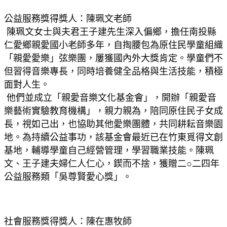
公益服務獎得獎人：陳珮文老師
 陳珮文女士與夫君王子建先生深入偏鄉，擔任南投縣
仁愛鄉親愛國小老師多年，自掏腰包為原住民學童組織
「親愛愛樂」弦樂團，屢獲國內外大獎肯定。學童們不
但習得音樂專長，同時培養健全品格與生活技能，積極
面對人生。
 他們並成立「親愛音樂文化基金會」，開辦「親愛音
樂藝術實驗教育機構」，親力親為，陪同原住民子女成
長，視如己出，也協助其他愛樂團體，共同耕耘音樂園
地。為持續公益事功，該基金會最近已在竹東覓得文創
基地，輔導學童自己經營管理，學習職業技能。陳珮
文、王子建夫婦仁人仁心，鍥而不捨，獲贈二○二四年
公益服務類「吳尊賢愛心獎」。
社會服務獎得獎人：陳在惠牧師