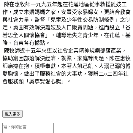
 陳在惠牧師一九九五年起在花蓮地區從事救援雛妓工
作，成立未婚媽媽之家，安置受家暴婦女，更結合教會
與社會力量，監督「兒童及少年性交易防制條例」之制
定，冀圖有效解決雛妓及人口販賣問題，進而設立「谷
若思全人關懷協會」，輔導迷失之青少年，在花蓮、基
隆、台東各有據點。
 陳牧師近十五年來更以社會企業精神規劃部落產業，
協助窮困部落解決經濟、就業、家庭等問題。陳在惠牧
師痌瘝在抱，積極奉獻，本著人飢己飢、人溺己溺的博
愛胸懷，做出了服務社會的大事功，獲贈二○二四年社
會服務類「吳尊賢愛心獎」。
載入更多