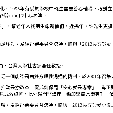
化。
1995
年有感於學校中輟生需要善心輔導，乃創立
各縣市文化中心表演。
團」，幫老年人找到生命新價值。近幾年，
許先生
更擴
彌足珍貴。爰經評審委員會決議，贈與「
2013
吳尊賢愛
員、台灣大學社會系兼任教授。
缺乏一個能讓醫病雙方理性溝通的機制，於
2001
年召集
力推動醫療改革，促成健保局「安心就醫專案」，導正
見成效卓著。此外還開辦講座，編印醫療常識專刊，
一環。爰經評審委員會決議，贈與「
2013
吳尊賢愛心獎