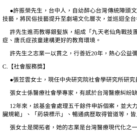
●
許振榮
先生
，台中人，自幼醉心台灣傳統陣頭文
技藝，將民俗技藝提升至劇場文化層次，並巡迴全台
許先生進而教導銀髪族，組成「九天老仙角戰技
症、唐氏症孩童建構更好的教育環境。
許
先生之志業一以貫之，行善近
20
年，熱心公益
C.
【社會服務獎】
●
張苙雲
女士，現任中央研究院社會學研究所研究
張
女士係醫療社會學專家，有感於台灣醫療糾紛
12
年來，該基金會處理五千餘件申訴個案，並大
臟規範」、「葯袋標示」、暢通病歷取得管道等，皆
張
女士是開拓者，她的志業是台灣醫療現代化之