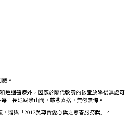
同胞。
和巡迴醫療外，因感於隔代教養的孩童放學後無處可
生每日長途跋涉山間，慈悲喜捨，無怨無悔。
議，贈與「
2013
吳尊賢愛心獎之慈善服務獎」。