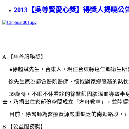
2013【吳尊賢愛心獎】得獎人揭曉公
A.
【慈善服務獎】
●
徐超斌
先生
，台東人，現任台東縣達仁鄉衛生所
徐
先生原為都會醫院醫師，懷抱對家鄉服務的熱忱
39
歲時，不眠不休看診的徐醫師因腦溢血導致半
去，乃捐出住家部份空間成立「方舟教室」，並陸續
目前，徐醫師為醫療資源嚴重缺乏的南迴路段，
B.
【公益服務獎】