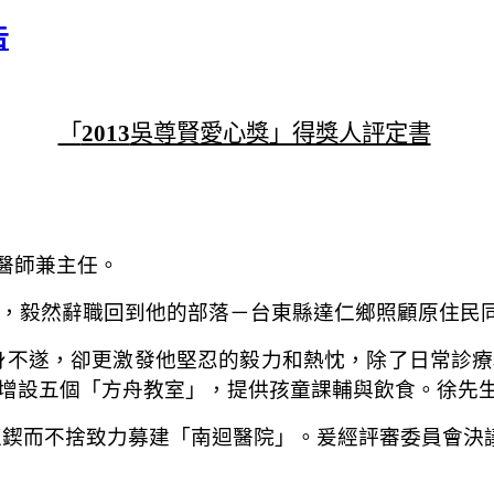
告
「
2013
吳尊賢愛心獎」得獎人評定書
醫師兼主任。
，毅然辭職回到他的部落－台東縣達仁鄉照顧原住民
身不遂，卻更激發他堅忍的毅力和熱忱，除了日常診療
增設五個「方舟教室」，提供孩童課輔與飲食。徐先
正鍥而不捨致力募建「南迴醫院」。爰經評審委員會決