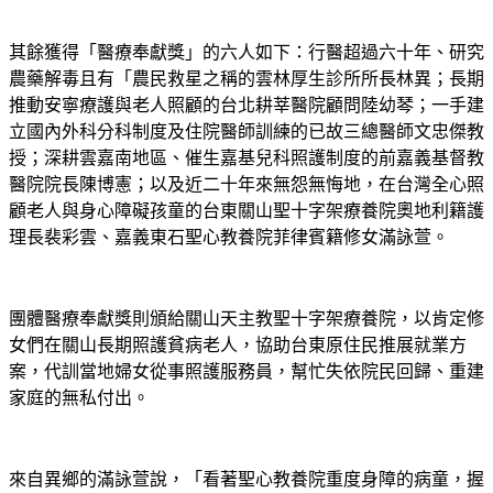
其餘獲得「醫療奉獻獎」的六人如下：行醫超過六十年、研究
農藥解毒且有「農民救星之稱的雲林厚生診所所長林異；長期
推動安寧療護與老人照顧的台北耕莘醫院顧問陸幼琴；一手建
立國內外科分科制度及住院醫師訓練的已故三總醫師文忠傑教
授；深耕雲嘉南地區、催生嘉基兒科照護制度的前嘉義基督教
醫院院長陳博憲；以及近二十年來無怨無悔地，在台灣全心照
顧老人與身心障礙孩童的台東關山聖十字架療養院奧地利籍護
理長裴彩雲、嘉義東石聖心教養院菲律賓籍修女滿詠萱。
團體醫療奉獻獎則頒給關山天主教聖十字架療養院，以肯定修
女們在關山長期照護貧病老人，協助台東原住民推展就業方
案，代訓當地婦女從事照護服務員，幫忙失依院民回歸、重建
家庭的無私付出。
來自異鄉的滿詠萱說，「看著聖心教養院重度身障的病童，握