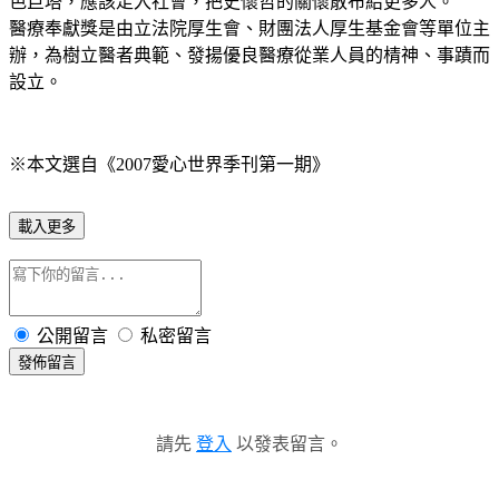
色巨塔，應該走入社會，把史懷哲的關懷散布給更多人。
醫療奉獻獎是由立法院厚生會、財團法人厚生基金會等單位主
辦，為樹立醫者典範、發揚優良醫療從業人員的棈神、事蹟而
設立。
※本文選自《2007愛心世界季刊第一期》
載入更多
公開留言
私密留言
發佈留言
請先
登入
以發表留言。