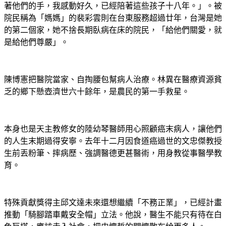
著他們的手，我感動好久，已經陪著這些孩子十八年。」。被
院民稱為「媽媽」的裴彩雲則在台東服務超過廿年，台灣是她
的第二個家，她不捨長期臥病在床的院民，「給他們關愛，就
是給他們尊嚴」。
陳博憲把醫院當家、自掏腰包幫病人治療。林異在醫療資源貧
乏的鄉下懸壺濟世六十餘年，是農民的第一手救星。
本身也是天主教修女的陸幼琴醫師用心照顧癌末病人，讓他們
的人生末期過得安寧。去年十二月因食道癌過世的文忠傑教授
生前丟粉筆、摔病歷、強調醫德更甚醫術，用身教從事醫學教
育。
特殊貢獻獎得主邱文達未來還想繼續「不務正業」，已經計畫
推動「騎腳踏車戴安全帽」立法。他說，醫生不能只有待在白