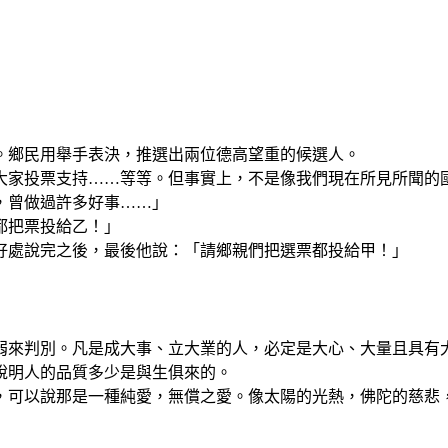
。鄉民用舉手表決，推選出兩位德高望重的候選人。
大家投票支持……等等。但事實上，不是像我們現在所見所聞的
，曾做過許多好事……」
都把票投給乙！」
好處說完之後，最後他說：「請鄉親們把選票都投給甲！」
弱來判別。凡是成大事、立大業的人，必定是大心、大量且具有
說明人的品質多少是與生俱來的。
，可以說那是一種純愛，無償之愛。像太陽的光熱，佛陀的慈悲