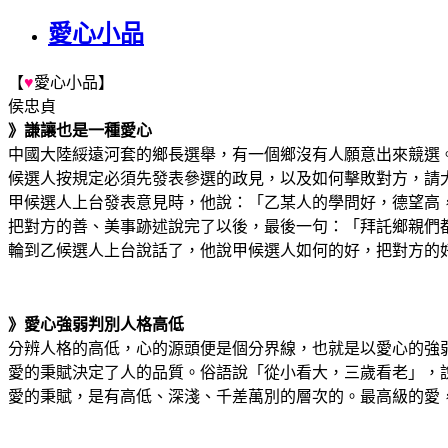
愛心小品
【
♥
愛心小品】
侯忠貞
》謙讓也是一種愛心
中國大陸綏遠河套的鄉長選舉，有一個鄉沒有人願意出來競選
候選人按規定必須先發表參選的政見，以及如何擊敗對方，請
甲候選人上台發表意見時，他說：「乙某人的學問好，德望高
把對方的善、美事跡述說完了以後，最後一句：「拜託鄉親們
輪到乙候選人上台說話了，他說甲候選人如何的好，把對方的
》愛心強弱判別人格高低
分辨人格的高低，心的源頭便是個分界線，也就是以愛心的強
愛的秉賦決定了人的品質。俗語說「從小看大，三歲看老」，
愛的秉賦，是有高低、深淺、千差萬別的層次的。最高級的愛