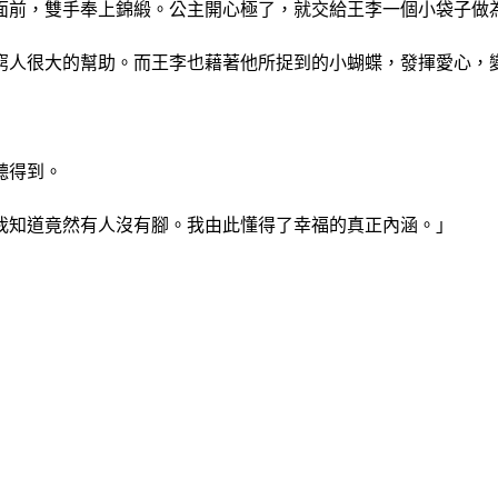
面前，雙手奉上錦緞。公主開心極了，就交給王李一個小袋子做
窮人很大的幫助。而王李也藉著他所捉到的小蝴蝶，發揮愛心，
聽得到。
我知道竟然有人沒有腳。我由此懂得了幸福的真正內涵。」