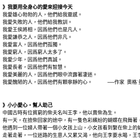
》我要用全身心的愛來迎接今天
我愛雄心勃勃的人，他們給我靈感。
我愛失敗的人，他們給我教訓。
我愛王侯將相，因爲他們也是凡人。
我愛謙恭之人，因爲他們非凡。
我愛富人，因爲他們孤獨。
我愛窮人，因爲窮人太多了。
我愛少年，因爲他們真誠。
我愛長者，因爲他們有智慧。
我愛美麗的人，因爲他們眼中流露著凄迷。
我愛醜陋的人，因爲他們有顆寧靜的心。 ──作家 奧格˙
》小小愛心‧幫人助己
中國古時有位貧窮的柴夫名叫王李，他以賣柴為生。
有一天，在撿柴回家的途中，有一隻色彩繽紛的蝴蝶在飛舞著
他遇到一位婦人帶著一個小女孩上山，小女孩看到繫在柴上的
走著走著，一位迷路的生意人又累又渴，他向王李要水喝，王