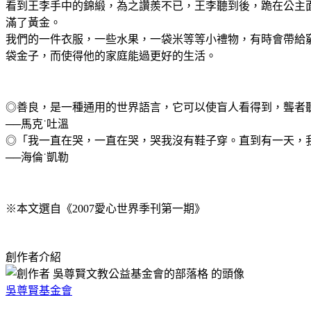
看到王李手中的錦緞，為之讚羨不已，王李聽到後，跪在公主
滿了黃金。
我們的一件衣服，一些水果，一袋米等等小禮物，有時會帶給
袋金子，而使得他的家庭能過更好的生活。
◎善良，是一種通用的世界語言，它可以使盲人看得到，聾者
──馬克˙吐溫
◎「我一直在哭，一直在哭，哭我沒有鞋子穿。直到有一天，
──海倫˙凱勒
※本文選自《2007愛心世界季刊第一期》
創作者介紹
吳尊賢基金會