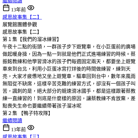
繼續閱讀
13年前
感恩故事集【二】
展覽館團體參觀
感恩故事集【二】
第１集【我們的溜冰練習】
午夜十二點的街頭，一群孩子步下遊覽車，在小巨蛋前的廣場
做起暖身操，因為一點一到就是他們正式進場練習的時候。蔡
振銘教練和他學習滑冰的孩子們每週固定兩天，都要坐上遊覽
車來到台北，利用小巨蛋冰宮打烊後的時間做練習，練到天
亮，大家才疲憊地又坐上遊覽車，驅車回到台中，數年來風雨
無阻從不缺席，這樣辛苦克難的練習方式，卻沒有一個孩子叫
苦，諷刺的是，絕大部分的競速滑冰國手，都是這樣跟著蔡教
練一直練習的！到底是什麼樣的原因，讓蔡教練不肯放棄，差
點喪失生命也要繼續帶著孩子溜冰呢
第２集 【鴨子特攻隊】
繼續閱讀
13年前
感恩故事集【三】