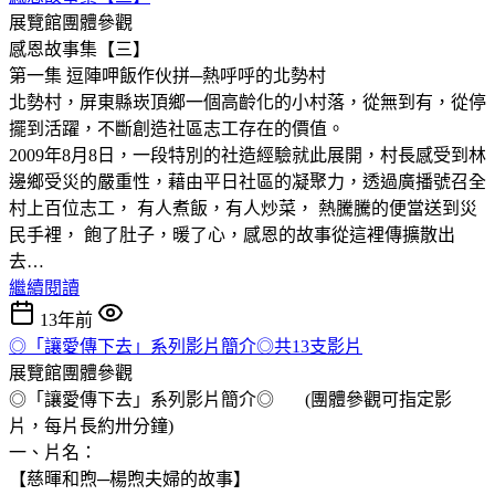
展覽館團體參觀
感恩故事集【三】
第一集 逗陣呷飯作伙拼─熱呼呼的北勢村
北勢村，屏東縣崁頂鄉一個高齡化的小村落，從無到有，從停
擺到活躍，不斷創造社區志工存在的價值。
2009年8月8日，一段特別的社造經驗就此展開，村長感受到林
邊鄉受災的嚴重性，藉由平日社區的凝聚力，透過廣播號召全
村上百位志工， 有人煮飯，有人炒菜， 熱騰騰的便當送到災
民手裡， 飽了肚子，暖了心，感恩的故事從這裡傳擴散出
去…
繼續閱讀
13年前
◎「讓愛傳下去」系列影片簡介◎共13支影片
展覽館團體參觀
◎「讓愛傳下去」系列影片簡介◎ (團體參觀可指定影
片，每片長約卅分鐘)
一、片名：
【慈暉和煦─楊煦夫婦的故事】