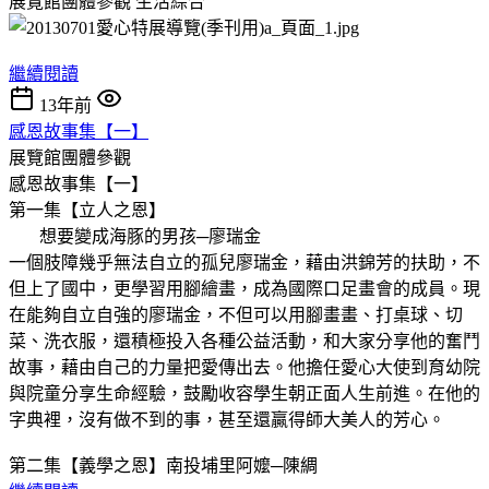
展覽館團體參觀
生活綜合
繼續閱讀
13年前
感恩故事集【一】
展覽館團體參觀
感恩故事集【一】
第一集【立人之恩】
想要變成海豚的男孩─廖瑞金
一個肢障幾乎無法自立的孤兒廖瑞金，藉由洪錦芳的扶助，不
但上了國中，更學習用腳繪畫，成為國際口足畫會的成員。現
在能夠自立自強的廖瑞金，不但可以用腳畫畫、打桌球、切
菜、洗衣服，還積極投入各種公益活動，和大家分享他的奮鬥
故事，藉由自己的力量把愛傳出去。他擔任愛心大使到育幼院
與院童分享生命經驗，鼓勵收容學生朝正面人生前進。在他的
字典裡，沒有做不到的事，甚至還贏得師大美人的芳心。
第二集【義學之恩】南投埔里阿嬤─陳綢