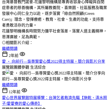
台灣基督教門諾會-花蓮黎明機構是專責收容身心障礙與自閉
症患者的慈善機構，其所屬教養院、喜樂園、社區服務及職業
發展中心同仁全力以赴，逐步落實「綠自然照顧(Green
Care)」理念，發揮療癒、教育、社會、生產的功能，支持患
者勇敢活存的力量。
花蓮黎明機構長時間努力彌平社會落差，落實人道主義精神，
恩澤廣被，足為典範。
◎相關影片介紹：
繼續閱讀
2年前
愛 ‧ 向前行—吳尊賢愛心獎2022得主特展，簡介與影片分享
展覽館團體參觀
生活綜合
愛
向
前行—吳尊賢愛心獎2022得主特展，簡介與影片分享
繼續閱讀
12年前
愛心世界展覽館特展導覽：台灣乞者救濟先驅【施乾、清水照
子/愛愛寮的愛心傳奇】